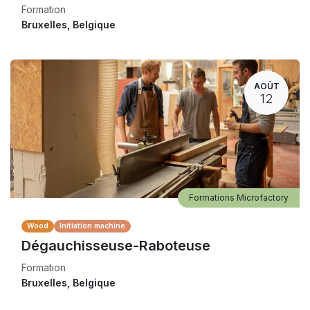
Formation
Bruxelles
,
Belgique
AOÛT
12
Formations Microfactory
Wood
Initiation machine
Dégauchisseuse-Raboteuse
Formation
Bruxelles
,
Belgique