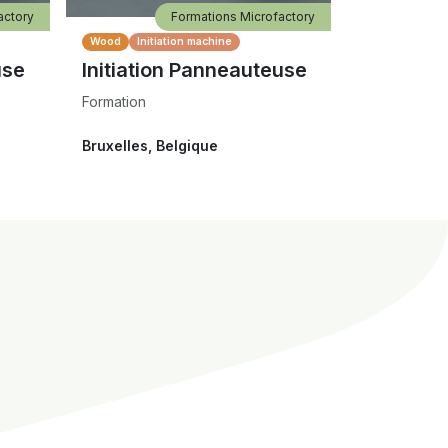
actory
Formations Microfactory
Wood
Initiation machine
use
Initiation Panneauteuse
Formation
Bruxelles
,
Belgique