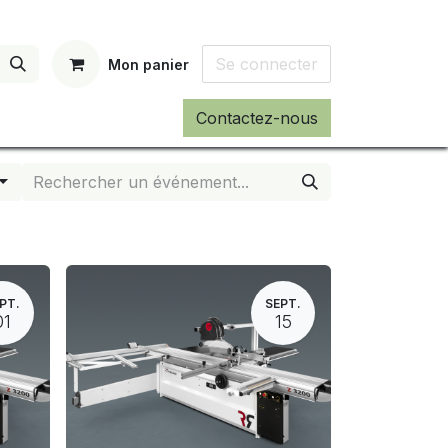
Se connecter
Mon panier
Contactez-nous
PT.
SEPT.
01
15