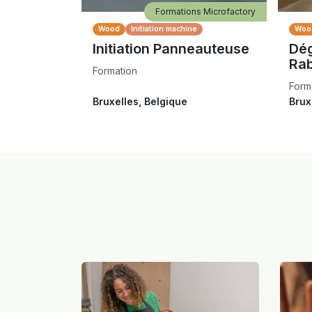
Formations Microfactory
Wood
Initiation machine
Woo
Initiation Panneauteuse
Dé
Ra
Formation
Form
Bruxelles
,
Belgique
Brux