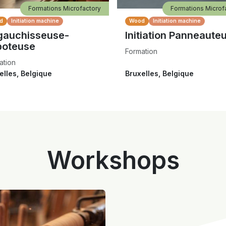
Formations Microfactory
Formations Microf
d
Initiation machine
Wood
Initiation machine
gauchisseuse-
Initiation Panneaute
boteuse
Formation
ation
elles
,
Belgique
Bruxelles
,
Belgique
Workshops