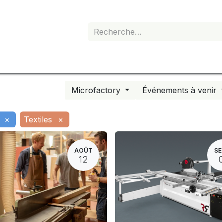
e de devis
Boutique
Mon abonnement
Microfactory
Événements à venir
×
Textiles
×
AOÛT
SE
12