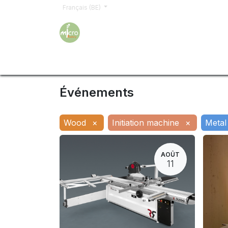
Français (BE)
Accueil
Formations
Inscription
Demand
Événements
Wood
×
Initiation machine
×
Metal
AOÛT
11