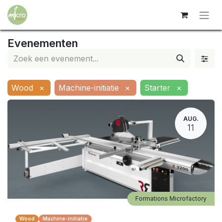
Evenementen
Wood
×
Machine-initiatie
×
Starter
×
AUG.
11
Formations Microfactory
Wood
Machine-initiatie