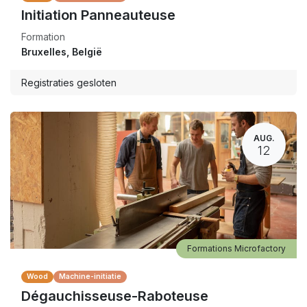
Initiation Panneauteuse
Formation
Bruxelles
,
België
Registraties gesloten
AUG.
12
Formations Microfactory
Wood
Machine-initiatie
Dégauchisseuse-Raboteuse