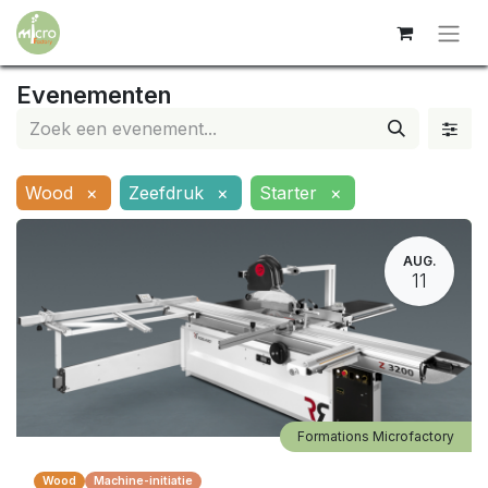
Evenementen
Wood
×
Zeefdruk
×
Starter
×
AUG.
11
Formations Microfactory
Wood
Machine-initiatie