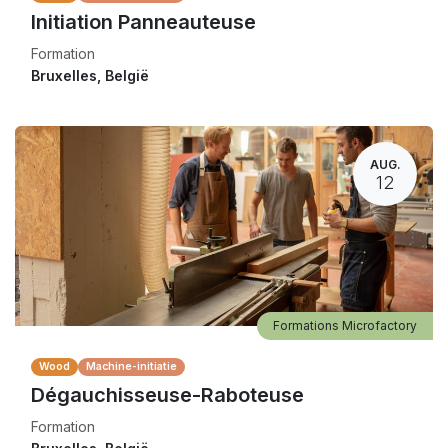
Initiation Panneauteuse
Formation
Bruxelles
,
België
AUG.
12
Formations Microfactory
Wood
Machine-initiatie
Dégauchisseuse-Raboteuse
Formation