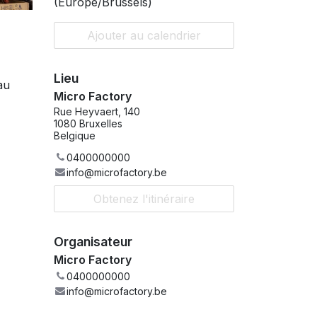
(
Europe/Brussels
)
Ajouter au calendrier
Lieu
au
Micro Factory
Rue Heyvaert, 140
1080 Bruxelles
Belgique
0400000000
info@microfactory.be
Obtenez l'itinéraire
Organisateur
Micro Factory
0400000000
info@microfactory.be