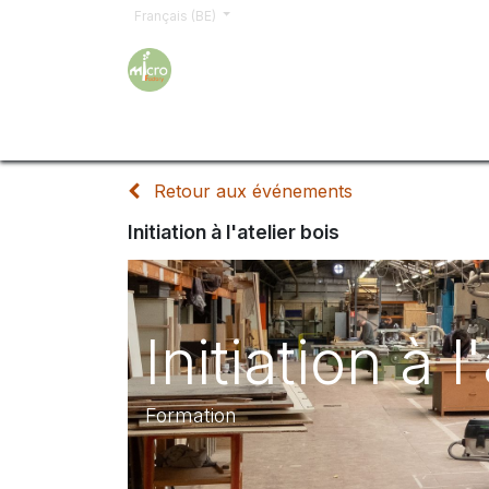
Français (BE)
Accueil
Formations
Inscription
Demand
Retour aux événements
Initiation à l'atelier bois
Initiation à l
Formation