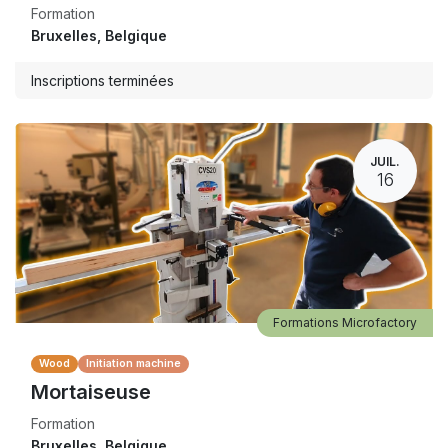
Formation
Bruxelles
,
Belgique
Inscriptions terminées
JUIL.
16
Formations Microfactory
Wood
Initiation machine
Mortaiseuse
Formation
Bruxelles
,
Belgique