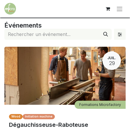
Événements
JUIL.
29
Formations Microfactory
Wood
Initiation machine
Dégauchisseuse-Raboteuse